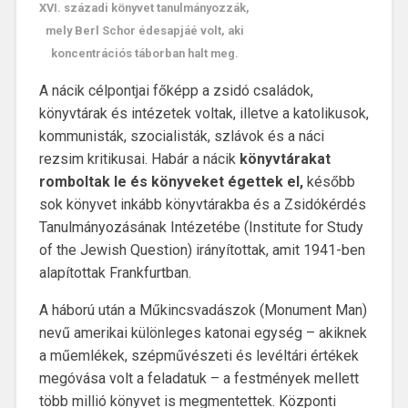
XVI. századi könyvet tanulmányozzák,
mely Berl Schor édesapjáé volt, aki
koncentrációs táborban halt meg.
A nácik célpontjai főképp a zsidó családok,
könyvtárak és intézetek voltak, illetve a katolikusok,
kommunisták, szocialisták, szlávok és a náci
rezsim kritikusai. Habár a nácik
könyvtárakat
romboltak le és könyveket égettek el,
később
sok könyvet inkább könyvtárakba és a Zsidókérdés
Tanulmányozásának Intézetébe (Institute for Study
of the Jewish Question) irányítottak, amit 1941-ben
alapítottak Frankfurtban.
A háború után a Műkincsvadászok (Monument Man)
nevű amerikai különleges katonai egység – akiknek
a műemlékek, szépművészeti és levéltári értékek
megóvása volt a feladatuk – a festmények mellett
több millió könyvet is megmentettek. Központi