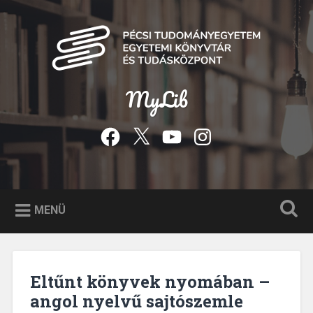
Tovább
a
Keresés
tartalomhoz
MyLib
Facebook
Twitter
YouTube
Instagram
MENÜ
Eltűnt könyvek nyomában –
angol nyelvű sajtószemle