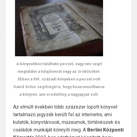
A könyvekben található pecsét, vagy név segít
megtalálni a tulajdonost vagy az örökösöket.
Ebben a XVI. századi könyvben a pecsét volt
David Schor segítségére, hogy beazonosíthassa
a könyvet, ami eredetileg a nagyapjáé volt.
Az elmúlt években több százezer lopott könyvet
tartalmazó jegyzék került fel az internetre, ami
kutatók, könyvtárosok, múzeumok, történészek és
családok munkáját könnyíti meg. A
Berlini Központi