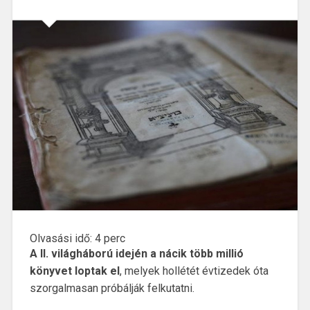
Olvasási idő:
4
perc
A II. világháború idején a nácik több millió
könyvet loptak el
, melyek hollétét évtizedek óta
szorgalmasan próbálják felkutatni.