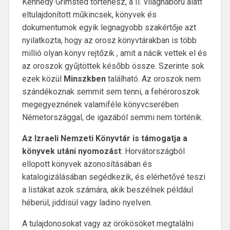
Kennedy Grimsted történész, a II. világháború alatt
eltulajdonított műkincsek, könyvek és
dokumentumok egyik legnagyobb szakértője azt
nyilatkozta, hogy az orosz könyvtárakban is több
millió olyan könyv rejtőzik , amit a nácik vettek el és
az oroszok gyűjtöttek később össze. Szerinte sok
ezek közül
Minszkben
található. Az oroszok nem
szándékoznak semmit sem tenni, a fehéroroszok
megegyeznének valamiféle könyvcserében
Németországgal, de igazából semmi nem történik.
Az Izraeli Nemzeti Könyvtár is támogatja a
könyvek utáni nyomozást
: Horvátországból
ellopott könyvek azonosításában és
katalogizálásában segédkezik, és elérhetővé teszi
a listákat azok számára, akik beszélnek például
héberül, jiddisül vagy ladino nyelven.
A tulajdonosokat vagy az örökösöket megtalálni