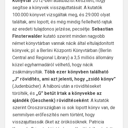
Könyvtár
2012-ben adatbázist készített, hogy
segítse a könyvek visszajuttatását. A kutatók
100.000 könyvet vizsgáltak meg, és 29.000 olyat
találtak, ami lopott, és még mindig fellelhető rajtuk
az eredeti tulajdonos jelzése, pecsétje.
Sebastian
Finsterwalder
kutató szerint minden nagyobb
német könyvtárban vannak nácik által eltulajdonított
könyvek; pl. a Berlini Központi Könyvtárban (Berlin
Central and Regional Library) a 3,5 milliós állomány
közel egyharmadáról vélhető, hogy nácik
zsákmányolták.
Több ezer könyvben található
„J” rövidítés, ami azt jelenti, hogy „zsidó könyv”
(Judenbücher). A háború után a rövidítéseket
törölték, és
„G” betűt írtak a könyvekbe az
ajándék (Geschenk) rövidítéseként
. A kutatók
szerint Oroszországban is sok lopott könyv van, de
semmilyen erőfeszítés nem történt, hogy
visszajuttassák őket az örökösöknek. Patricia