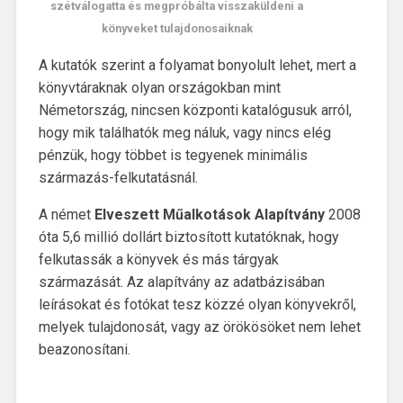
szétválogatta és megpróbálta visszaküldeni a
könyveket tulajdonosaiknak
A kutatók szerint a folyamat bonyolult lehet, mert a
könyvtáraknak olyan országokban mint
Németország, nincsen központi katalógusuk arról,
hogy mik találhatók meg náluk, vagy nincs elég
pénzük, hogy többet is tegyenek minimális
származás-felkutatásnál.
A német
Elveszett Műalkotások Alapítvány
2008
óta 5,6 millió dollárt biztosított kutatóknak, hogy
felkutassák a könyvek és más tárgyak
származását. Az alapítvány az adatbázisában
leírásokat és fotókat tesz közzé olyan könyvekről,
melyek tulajdonosát, vagy az örökösöket nem lehet
beazonosítani.