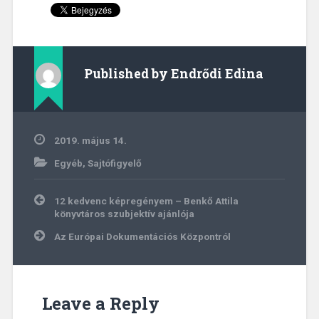
Published by
Endrődi Edina
2019. május 14.
Egyéb
,
Sajtófigyelő
Bejegyzés
12 kedvenc képregényem – Benkő Attila
navigáció
könyvtáros szubjektív ajánlója
Az Európai Dokumentációs Központról
Leave a Reply