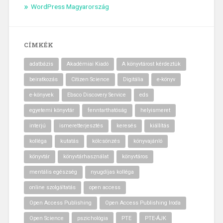
WordPress Magyarország
CÍMKÉK
adatbázis
Akadémiai Kiadó
A könyvtárost kérdeztük
beiratkozás
Citizen Science
Digitália
e-könyv
e-könyvek
Ebsco Discovery Service
eds
egyetemi könyvtár
fenntarthatóság
helyismeret
interjú
ismeretterjesztés
keresés
kiállítás
kolléga
kutatás
kölcsönzés
könyvajánló
könyvtár
könyvtárhasználat
könyvtáros
mentális egészség
nyugdíjas kolléga
online szolgáltatás
open access
Open Access Publishing
Open Access Publishing Iroda
Open Science
pszichológia
PTE
PTE-ÁJK