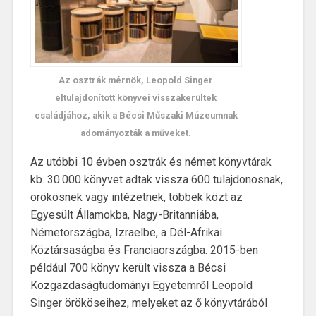
Az osztrák mérnök, Leopold Singer
eltulajdonított könyvei visszakerültek
családjához, akik a Bécsi Műszaki Múzeumnak
adományozták a műveket.
Az utóbbi 10 évben osztrák és német könyvtárak
kb. 30.000 könyvet adtak vissza 600 tulajdonosnak,
örökösnek vagy intézetnek, többek közt az
Egyesült Államokba, Nagy-Britanniába,
Németországba, Izraelbe, a Dél-Afrikai
Köztársaságba és Franciaországba. 2015-ben
például 700 könyv került vissza a Bécsi
Közgazdaságtudományi Egyetemről Leopold
Singer örököseihez, melyeket az ő könyvtárából