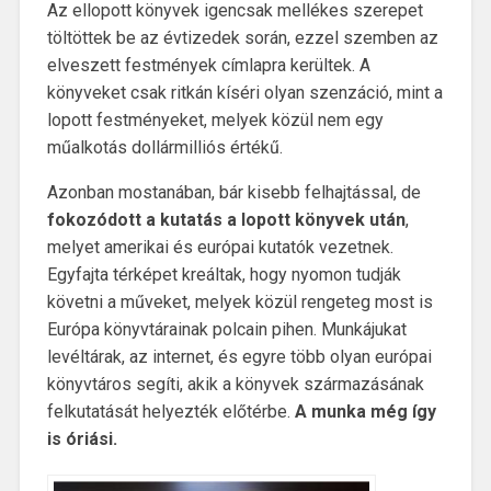
Az ellopott könyvek igencsak mellékes szerepet
töltöttek be az évtizedek során, ezzel szemben az
elveszett festmények címlapra kerültek. A
könyveket csak ritkán kíséri olyan szenzáció, mint a
lopott festményeket, melyek közül nem egy
műalkotás dollármilliós értékű.
Azonban mostanában, bár kisebb felhajtással, de
fokozódott a kutatás a lopott könyvek után
,
melyet amerikai és európai kutatók vezetnek.
Egyfajta térképet kreáltak, hogy nyomon tudják
követni a műveket, melyek közül rengeteg most is
Európa könyvtárainak polcain pihen. Munkájukat
levéltárak, az internet, és egyre több olyan európai
könyvtáros segíti, akik a könyvek származásának
felkutatását helyezték előtérbe.
A munka még így
is óriási.