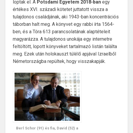
loptak el. A
Potsdami Egyetem 2018-ban
egy
értékes XVI. századi kötetet juttatott vissza a
tulajdonos családjának, aki 1943-ban koncentrációs
táborban halt meg. A könyvet egy rabbi írta 1564-
ben, és a Tóra 613 parancsolatának alaptételeit
magyarázza. A tulajdonos unokája egy internetre
feltöltött, lopott könyveket tartalmazó listán találta
meg. Ezek után holokauszt túlélő apjával Izraelből
Németországba repültek, hogy visszakapják.
Berl Schor (91) és fia, David (52) a