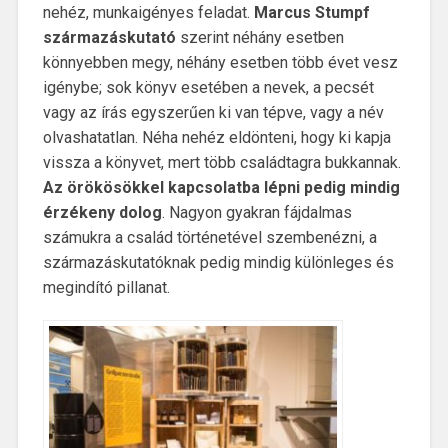
nehéz, munkaigényes feladat.
Marcus Stumpf
származáskutató
szerint néhány esetben
könnyebben megy, néhány esetben több évet vesz
igénybe; sok könyv esetében a nevek, a pecsét
vagy az írás egyszerűen ki van tépve, vagy a név
olvashatatlan. Néha nehéz eldönteni, hogy ki kapja
vissza a könyvet, mert több családtagra bukkannak.
Az örökösökkel kapcsolatba lépni pedig mindig
érzékeny dolog
. Nagyon gyakran fájdalmas
számukra a család történetével szembenézni, a
származáskutatóknak pedig mindig különleges és
megindító pillanat.