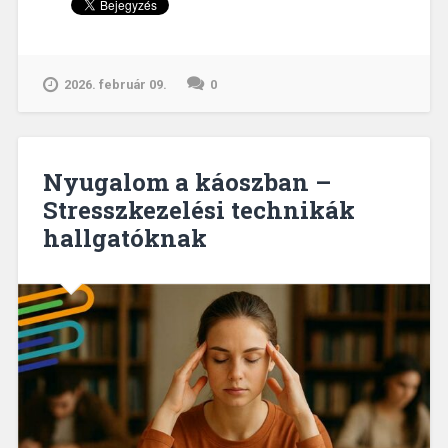
–
5
módszer,
amit
2026. február 09.
0
érdemes
kipróbálni”
Nyugalom a káoszban –
Stresszkezelési technikák
hallgatóknak