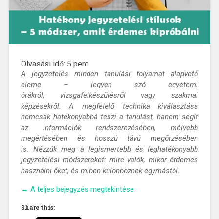
Olvasási idő:
5
perc
A jegyzetelés minden tanulási folyamat alapvető
eleme – legyen szó egyetemi
órákról,
vizsgafelkészülésről
vagy szakmai
képzésekről. A megfelelő technika kiválasztása
nemcsak hatékonyabbá teszi a tanulást, hanem segít
az információk rendszerezésében, mélyebb
megértésében és hosszú távú megőrzésében
is
.
Nézzük
meg
a legismertebb és leghatékonyabb
jegyzetelési módszereket: mire valók, mikor érdemes
használni őket, és miben különböznek egymástól
.
„Hatékony
→
A teljes bejegyzés megtekintése
jegyzetelési
Share this:
stílusok