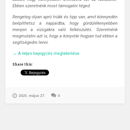
Ebben szeretnénk most támogatni téged.
Rengeteg olyan apró trükk és tipp van, amit könnyedén
beépíthetsz a napjaidba, hogy gördülékenyebben
menjen a vizsgákra való felkészülés. Szeretnénk
megmutatni azt is, hogy a könyvtár hogyan tud ebben a
segítségedre lenni.
„Túlélő
→
A teljes bejegyzés megtekintése
tippek
Share this:
a
vizsgaidőszakra”
2025. május 27.
0