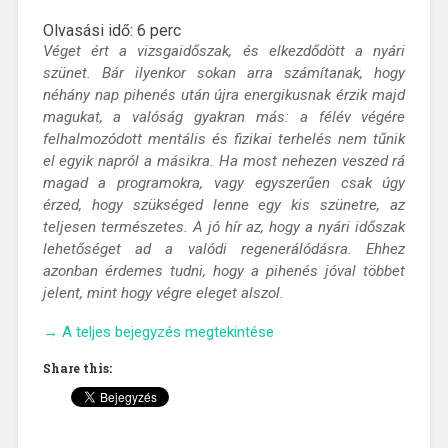
Olvasási idő:
6
perc
Véget ért a vizsgaidőszak, és elkezdődött a nyári
szünet. Bár ilyenkor sokan arra számítanak, hogy
néhány nap pihenés után újra energikusnak érzik majd
magukat, a valóság gyakran más: a félév végére
felhalmozódott mentális és fizikai terhelés nem tűnik
el egyik napról a másikra. Ha most nehezen veszed rá
magad a programokra, vagy egyszerűen csak úgy
érzed, hogy szükséged lenne egy kis szünetre, az
teljesen természetes. A jó hír az, hogy a nyári időszak
lehetőséget ad a valódi regenerálódásra. Ehhez
azonban érdemes tudni, hogy a pihenés jóval többet
jelent, mint hogy végre eleget alszol.
„Itt
→
A teljes bejegyzés megtekintése
a
Share this:
nyár,
töltsd
fel
magad!