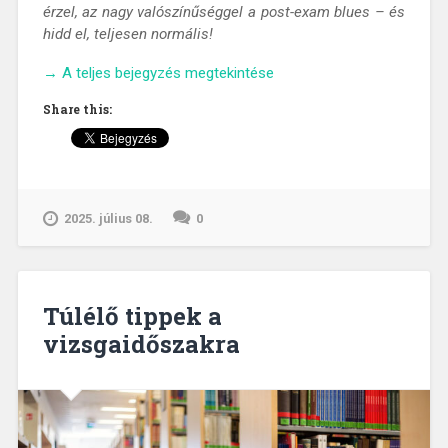
érzel, az nagy valószínűséggel a post-exam blues – és
hidd el, teljesen normális!
„Post-
→
A teljes bejegyzés megtekintése
exam
Share this:
blues
–
Levizsgáztál,
és
mégis
2025. július 08.
0
üresnek
érzed
magad?”
Túlélő tippek a
vizsgaidőszakra