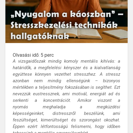
Olvasási idő:
5
perc
A vizsgaidőszak mindig komoly mentális kihívás: a
határidők, a megfelelési kényszer és a kialvatlanság
együttese könnyen vezethet stresszhez. A stressz
azonban nem mindig ellenségünk – bizonyos
mértékben a teljesítmény fokozásában is segíthet. Ezt
nevezzük eustressznek, ami motivál, energiát ad és
serkenti a koncentrációt. Amikor viszont a
nyomás meghaladja a megküzdési
képességeinket, distresszről beszélünk, ami
feszültséget, kimerültséget és szorongást okozhat.
Éppen ezért létfontosságú felismerni, hogy időben