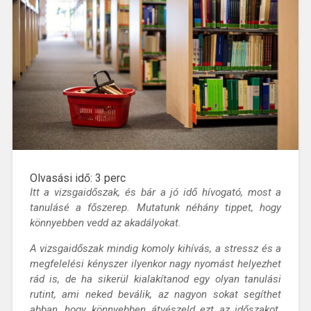
Olvasási idő:
3
perc
Itt a vizsgaidőszak, és bár a jó idő hívogató, most a
tanulásé a főszerep. Mutatunk néhány tippet, hogy
könnyebben vedd az akadályokat.
A vizsgaidőszak mindig komoly kihívás, a stressz és a
megfelelési kényszer ilyenkor nagy nyomást helyezhet
rád is, de ha sikerül kialakítanod egy olyan tanulási
rutint, ami neked beválik, az nagyon sokat segíthet
abban, hogy könnyebben átvészeld ezt az időszakot.