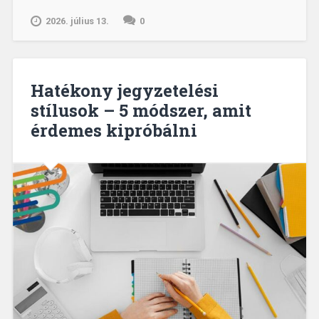
–
2026. július 13.
0
Regenerálódás
tudatosan”
Hatékony jegyzetelési
stílusok – 5 módszer, amit
érdemes kipróbálni