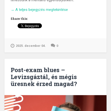
tehessünk a mentális egyensúlyunkért.
„Nyugalom
→
A teljes bejegyzés megtekintése
a
Share this:
káoszban
–
Stresszkezelési
technikák
hallgatóknak”
2025. december 04.
0
Post-exam blues –
Levizsgáztál, és mégis
üresnek érzed magad?