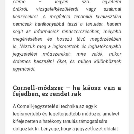
eleme – legyen szó egyetemi
órákról,
vizsgafelkészülésről
vagy szakmai
képzésekről. A megfelelő technika kiválasztása
nemcsak hatékonyabbá teszi a tanulást, hanem
segít az információk rendszerezésében, mélyebb
megértésében és hosszú távú megőrzésében
is
.
Nézzük
meg
a legismertebb és leghatékonyabb
jegyzetelési módszereket: mire valók, mikor
érdemes használni őket, és miben különböznek
egymástól
.
Cornell
-módszer –
ha káosz van a
fejedben, ez rendet rak
A Cornell-jegyzetelési technika az egyik
legismertebb és legelterjedtebb módszer, amelyet
kifejezetten a hatékony tanulás támogatására
dolgoztak ki. Lényege, hogy a jegyzetfüzet oldalát