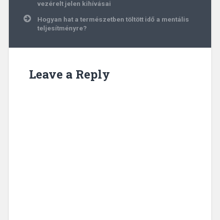
navigáció
vezérelt jelen kihívásai
Hogyan hat a természetben töltött idő a mentális
teljesítményre?
Leave a Reply