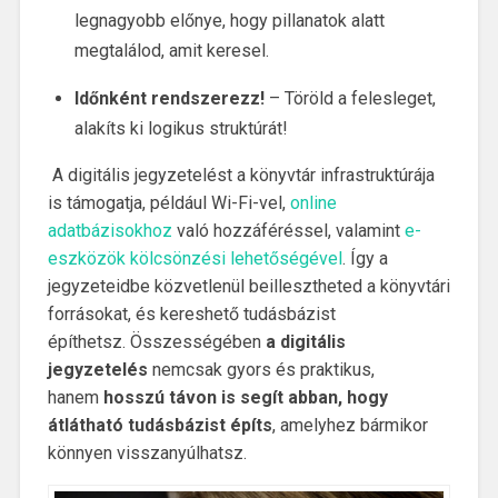
legnagyobb előnye, hogy pillanatok alatt
megtalálod, amit keresel.
Időnként rendszerezz!
–
Töröld a felesleget,
alakíts ki logikus struktúrát!
A digitális jegyzetelést a könyvtár infrastruktúrája
is támogatja, például Wi-Fi-vel,
online
adatbázisokhoz
való hozzáféréssel, valamint
e-
eszközök kölcsönzési lehetőségével
. Így a
jegyzeteidbe közvetlenül beillesztheted a könyvtári
forrásokat, és kereshető tudásbázist
építhetsz. Összességében
a digitális
jegyzetelés
nemcsak gyors és praktikus,
hanem
hosszú távon is segít abban, hogy
átlátható tudásbázist építs
, amelyhez bármikor
könnyen visszanyúlhatsz.