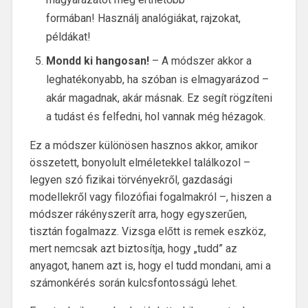
formában! Használj analógiákat, rajzokat,
példákat!
Mondd ki hangosan!
–
A módszer akkor a
leghatékonyabb, ha szóban is elmagyarázod –
akár magadnak, akár másnak. Ez segít rögzíteni
a tudást és felfedni, hol vannak még hézagok.
Ez a módszer különösen hasznos akkor, amikor
összetett, bonyolult elméletekkel találkozol –
legyen szó fizikai törvényekről, gazdasági
modellekről vagy filozófiai fogalmakról –, hiszen a
módszer rákényszerít arra, hogy egyszerűen,
tisztán fogalmazz. Vizsga előtt is remek eszköz,
mert nemcsak azt biztosítja, hogy „tudd” az
anyagot, hanem azt is, hogy el tudd mondani, ami a
számonkérés során kulcsfontosságú lehet.