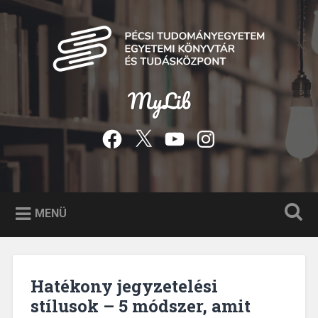
Tovább
a
Keresés
tartalomhoz
MyLib
Facebook
Twitter
YouTube
Instagram
MENÜ
Hatékony jegyzetelési
stílusok – 5 módszer, amit