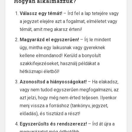
Hogyan alkalmazzuk?
Válassz egy témát!
–
Írd fel a lap tetejére vagy
a jegyzet elejére azt a fogalmat, elméletet vagy
témát, amit meg akarsz érteni!
Magyarázd el egyszerűen!
–
Írj le mindent
úgy, mintha egy laikusnak vagy gyereknek
kellene elmondanod! Kerüld a bonyolult
szakkifejezéseket, használj példákat a
hétköznapi életből!
Azonosítsd a hiányosságokat!
– Ha elakadsz,
vagy nem tudod egyszerűen megfogalmazni, az
azt jelzi, hogy még nem érted teljesen. Ilyenkor
menj vissza a forráshoz (tankönyv, jegyzet,
előadás), és tisztázd a részt!
Egyszerűsíts és rendszerezz!
–
Írd át újra a
magyarázatot még érthetőbb