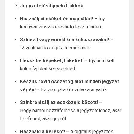
Jegyzetelésitippek/trükkök
Használj címkéket és mappákat!
–
Így
könnyen visszakereshető lesz minden.
Színezd vagy emeld ki a kulcsszavakat!
–
Vizuálisan is segít a memóriának.
Illessz be képeket, linkeket!
–
Í
gy nem kell
külön fájlokat keresgélned.
Készíts rövid összefoglalót minden jegyzet
végén!
–
Ez vizsgára készülve aranyat ér.
Szinkronizálj az eszközeid között!
–
H
ogy bárhol hozzáférhess a jegyzeteidhez, akár
telefonról, akár gépről.
Használd a keresőt!
–
A digitális jegyzetek