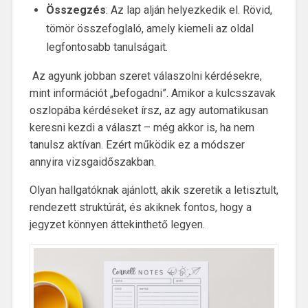
Összegzés
: Az lap alján helyezkedik el. Rövid,
tömör összefoglaló, amely kiemeli az oldal
legfontosabb tanulságait.
Az agyunk jobban szeret válaszolni kérdésekre,
mint információt
„
befogadni”. Amikor a kulcsszavak
oszlopába kérdéseket írsz, az agy automatikusan
keresni kezdi a választ – még akkor is, ha nem
tanulsz aktívan. Ezért működik ez a módszer
annyira vizsgaidőszakban.
Olyan hallgatóknak ajánlott, akik szeretik a letisztult,
rendezett struktúrát, és akiknek fontos, hogy a
jegyzet könnyen áttekinthető legyen.