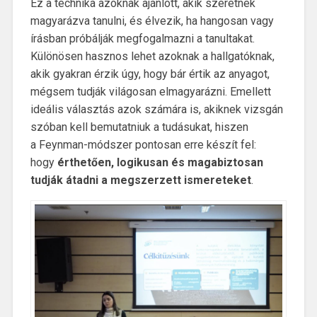
Ez a technika azoknak ajánlott, akik szeretnek
magyarázva tanulni, és élvezik, ha hangosan vagy
írásban próbálják megfogalmazni a tanultakat.
Különösen hasznos lehet azoknak a hallgatóknak,
akik gyakran érzik úgy, hogy bár értik az anyagot,
mégsem tudják világosan elmagyarázni. Emellett
ideális választás azok számára is, akiknek vizsgán
szóban kell bemutatniuk a tudásukat, hiszen
a Feynman-módszer pontosan erre készít fel:
hogy
érthetően, logikusan és magabiztosan
tudják átadni a megszerzett ismereteket
.