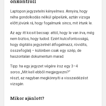
önkontroll
Laptopon jegyzetelni kényelmes. Annyira, hogy
néha gondolkodás nélkül gépelünk, aztán vizsga
előtt jövünk rá, hogy fogalmunk sincs, mit írtunk le.
Az agy itt kicsit becsap: attól, hogy le van írva, még
nem biztos, hogy tudod. Ezért kulcsfontosságú,
hogy digitális jegyzetnél átfogalmazz, rövidíts,
összefoglalj – különben csak egy szép, de
haszontalan dokumentum marad.
Tipp: ha egy jegyzet végére írsz egy 3–4
soros
„
Mit kell ebből megjegyezni?”
részt, az nagyban megkönnyíti a visszaidézést
vizsgán.
Mikor ajánlott?