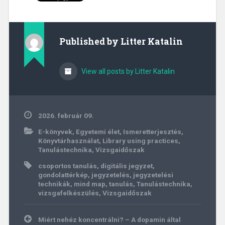
Published by
Litter Katalin
View all posts by Litter Katalin
2026. február 09.
E-könyvek
,
Egyetemi élet
,
Ismeretterjesztés
,
Könyvtárhasználat
,
Library using practices
,
Tanulástechnika
,
Vizsgaidőszak
csoportos tanulás
,
digitális jegyzet
,
gondolattérkép
,
jegyzetelés
,
jegyzetelési
technikák
,
mind map
,
tanulás
,
Tanulástechnika
,
vizsgafelkészülés
,
Vizsgaidőszak
Bejegyzés
Miért nehéz koncentrálni? – A dopamin által