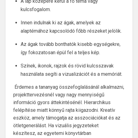
A lap közepére kerül a fő téma vagy
kulcsfogalom.
Innen indulnak ki az ágak, amelyek az
alaptémához kapcsolódó főbb részeket jelölik.
Az ágak tovább bonthatók kisebb egységekre,
így fokozatosan épül fel a teljes kép.
Színek, ikonok, rajzok és rövid kulcsszavak
használata segíti a vizualizációt és a memóriát.
Érdemes a tananyag összefoglalásánál alkalmazni,
projekttervezésnél vagy nagy mennyiségű
információ gyors áttekintésénél. Hierarchikus
felépítése miatt könnyű rajta kiigazodni. Kreatív
eszköz, amely támogatja az asszociációkat és az
ötletgenerálást. Ha vizuális jegyzeteket
készítesz, az egyetemi könyvtárban