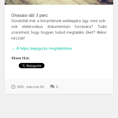
Olvasási idő:
3
perc
Gondoltál már a könyvtárunk weblapjára úgy, mint sok-
sok elektronikus dokumentum forrására? Tudni
szeretnéd, hogy hogyan tudod megtalálni őket? Akkor
nézzük!
„E-
→
A teljes bejegyzés megtekintése
dokuemtumok
Share this:
a
könyvtárból
–
Kapu
a
2021. március 02.
0
könyvtári
forrásokhoz”