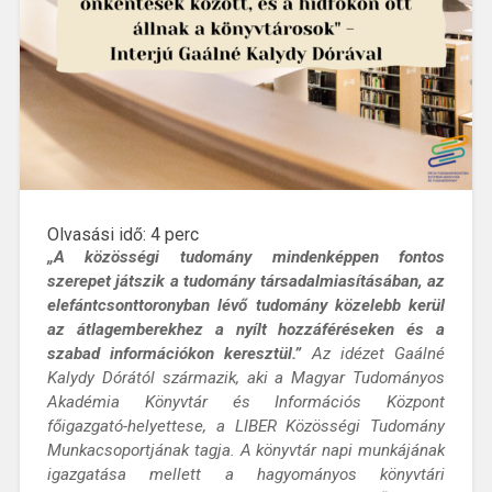
Olvasási idő:
4
perc
„A közösségi tudomány mindenképpen fontos
szerepet játszik a tudomány társadalmiasításában, az
elefántcsonttoronyban lévő tudomány közelebb kerül
az átlagemberekhez a nyílt hozzáféréseken és a
szabad információkon keresztül.”
Az idézet Gaálné
Kalydy Dórától származik, aki a Magyar Tudományos
Akadémia Könyvtár és Információs Központ
főigazgató-helyettese, a LIBER Közösségi Tudomány
Munkacsoportjának tagja. A könyvtár napi munkájának
igazgatása mellett a hagyományos könyvtári