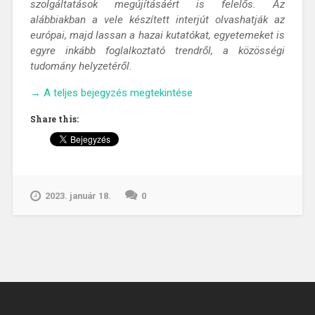
szolgáltatások megújításáért is felelős. Az
alábbiakban a vele készített interjút olvashatják az
európai, majd lassan a hazai kutatókat, egyetemeket is
egyre inkább foglalkoztató trendről, a közösségi
tudomány helyzetéről.
„Kapocs
→
A teljes bejegyzés megtekintése
a
Share this:
tudáshoz
–
„A
könyvtár
híd
2023. január 18.
0
a
kutatócsoport
és
az
önkéntesek
között,
és
a