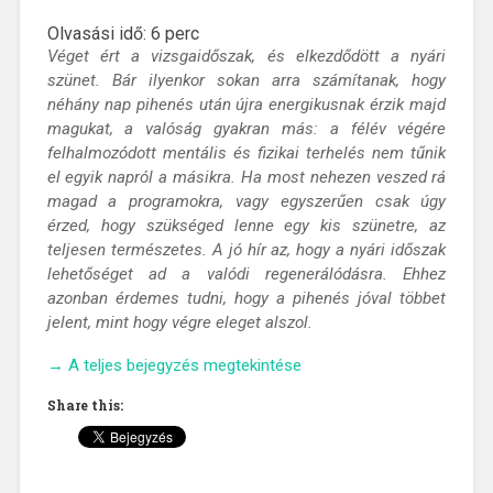
Olvasási idő:
6
perc
Véget ért a vizsgaidőszak, és elkezdődött a nyári
szünet. Bár ilyenkor sokan arra számítanak, hogy
néhány nap pihenés után újra energikusnak érzik majd
magukat, a valóság gyakran más: a félév végére
felhalmozódott mentális és fizikai terhelés nem tűnik
el egyik napról a másikra. Ha most nehezen veszed rá
magad a programokra, vagy egyszerűen csak úgy
érzed, hogy szükséged lenne egy kis szünetre, az
teljesen természetes. A jó hír az, hogy a nyári időszak
lehetőséget ad a valódi regenerálódásra. Ehhez
azonban érdemes tudni, hogy a pihenés jóval többet
jelent, mint hogy végre eleget alszol.
„Itt
→
A teljes bejegyzés megtekintése
a
Share this:
nyár,
töltsd
fel
magad!