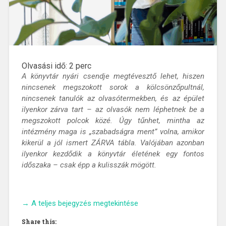
Olvasási idő:
2
perc
A könyvtár nyári csendje megtévesztő lehet, hiszen
nincsenek megszokott sorok a kölcsönzőpultnál,
nincsenek tanulók az olvasótermekben, és az épület
ilyenkor zárva tart – az olvasók nem léphetnek be a
megszokott polcok közé. Úgy tűnhet, mintha az
intézmény maga is „szabadságra ment” volna, amikor
kikerül a jól ismert ZÁRVA tábla. Valójában azonban
ilyenkor kezdődik a könyvtár életének egy fontos
időszaka – csak épp a kulisszák mögött.
„Mi
→
A teljes bejegyzés megtekintése
történik
Share this:
a