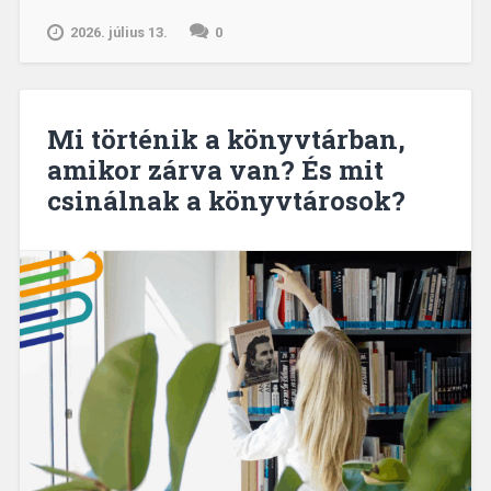
–
2026. július 13.
0
Regenerálódás
tudatosan”
Mi történik a könyvtárban,
amikor zárva van? És mit
csinálnak a könyvtárosok?