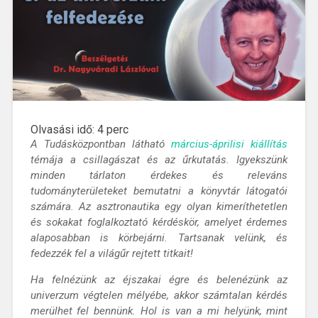
Olvasási idő:
4
perc
A Tudásközpontban látható
március-áprilisi kiállítás
témája a csillagászat és az űrkutatás. Igyekszünk
minden tárlaton érdekes és releváns
tudományterületeket bemutatni a könyvtár látogatói
számára. Az asztronautika egy olyan kimeríthetetlen
és sokakat foglalkoztató kérdéskör, amelyet érdemes
alaposabban is körbejárni. Tartsanak velünk, és
fedezzék fel a világűr rejtett titkait!
Ha felnézünk az éjszakai égre és belenézünk az
univerzum végtelen mélyébe, akkor számtalan kérdés
merülhet fel bennünk. Hol is van a mi helyünk, mint