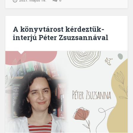
2021. május 18.
0
A könyvtárost kérdeztük-
interjú Péter Zsuzsannával