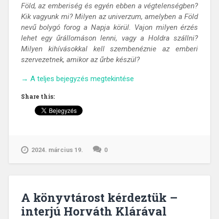
Föld, az emberiség és egyén ebben a végtelenségben?
Kik vagyunk mi? Milyen az univerzum, amelyben a Föld
nevű bolygó forog a Napja körül. Vajon milyen érzés
lehet egy űrállomáson lenni, vagy a Holdra szállni?
Milyen kihívásokkal kell szembenéznie az emberi
szervezetnek, amikor az űrbe készül?
„Csillagászat
→
A teljes bejegyzés megtekintése
és
Share this:
az
univerzum
felfedezése
–
Beszélgetés
2024. március 19.
0
Dr.
Nagyváradi
László
csillagásszal”
A könyvtárost kérdeztük –
interjú Horváth Klárával