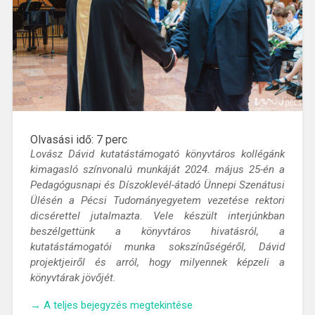
Olvasási idő:
7
perc
Lovász Dávid kutatástámogató könyvtáros kollégánk
kimagasló színvonalú munkáját 2024. május 25-én a
Pedagógusnapi és Díszoklevél-átadó Ünnepi Szenátusi
Ülésén a Pécsi Tudományegyetem vezetése rektori
dicsérettel jutalmazta. Vele készült interjúnkban
beszélgettünk a könyvtáros hivatásról, a
kutatástámogatói munka sokszínűségéről, Dávid
projektjeiről és arról, hogy milyennek képzeli a
könyvtárak jövőjét.
„„Az
→
A teljes bejegyzés megtekintése