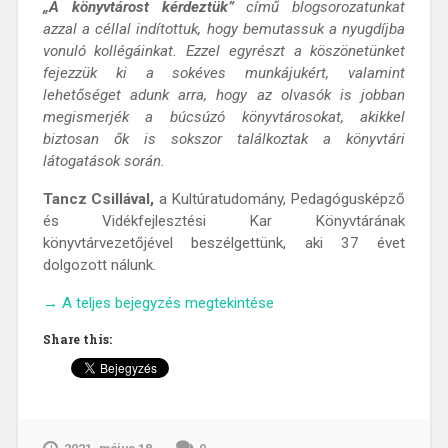
„A könyvtárost kérdeztük”
című blogsorozatunkat
azzal a céllal indítottuk, hogy bemutassuk a nyugdíjba
vonuló kollégáinkat. Ezzel egyrészt a köszönetünket
fejezzük ki a sokéves munkájukért, valamint
lehetőséget adunk arra, hogy az olvasók is jobban
megismerjék a búcsúzó könyvtárosokat, akikkel
biztosan ők is sokszor találkoztak a könyvtári
látogatások során.
Tancz
Csillával,
a Kultúratudomány, Pedagógusképző
és Vidékfejlesztési Kar Könyvtárának
könyvtárvezetőjével beszélgettünk, aki 37 évet
dolgozott nálunk.
„A
→
A teljes bejegyzés megtekintése
könyvtárost
Share this:
kérdeztük-
interjú
Tancz
Csillával”