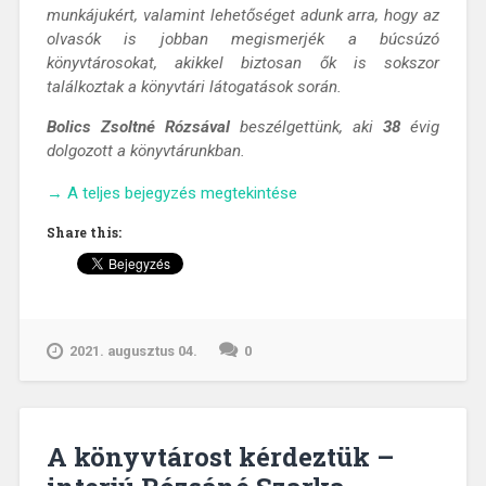
munkájukért, valamint lehetőséget adunk arra, hogy az
olvasók is jobban megismerjék a búcsúzó
könyvtárosokat, akikkel biztosan ők is sokszor
találkoztak a könyvtári látogatások során.
Bolics Zsoltné Rózsával
beszélgettünk, aki
38
évig
dolgozott a könyvtárunkban.
„A
→
A teljes bejegyzés megtekintése
könyvtárost
Share this:
kérdeztük
–
interjú
Bolics
Zsoltnéval”
2021. augusztus 04.
0
A könyvtárost kérdeztük –