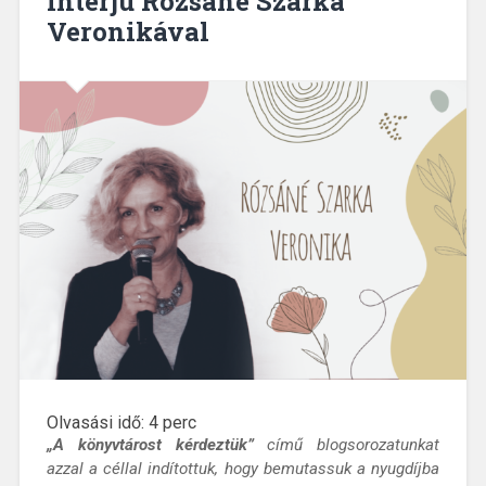
interjú Rózsáné Szarka
Veronikával
Olvasási idő:
4
perc
„A könyvtárost kérdeztük”
című blogsorozatunkat
azzal a céllal indítottuk, hogy bemutassuk a nyugdíjba