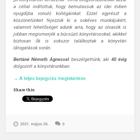
a céllal indítottuk, hogy bemutassuk az idei évben
nyugdíjba vonuló kollégáinkat. Ezzel egyrészt a
köszönetünket fejezzük ki a sokéves munkájukért,
valamint lehetőséget adunk arra, hogy az olvasók is
jobban megismerjék a búcsúzó könyvtárosokat, akikkel
biztosan ők is sokszor találkoztak a könyvtári
látogatások során.
Bertáné Németh Ágnessel
beszélgettünk, aki
40 évig
dolgozott a könyvtárunkban.
„A
→
A teljes bejegyzés megtekintése
könyvtárost
Share this:
kérdeztük-
interjú
Bertáné
Németh
Ágnessel”
2021. május 26.
0