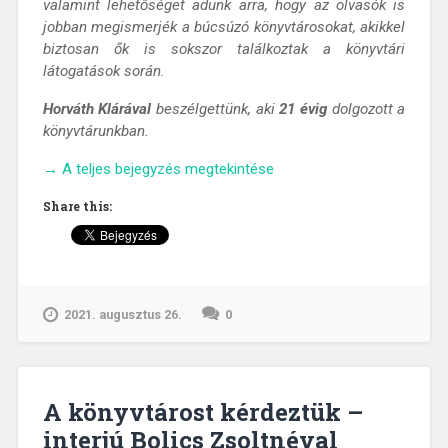
valamint lehetőséget adunk arra, hogy az olvasók is
jobban megismerjék a búcsúzó könyvtárosokat, akikkel
biztosan ők is sokszor találkoztak a könyvtári
látogatások során.
Horváth Klárával
beszélgettünk, aki
21 évig
dolgozott a
könyvtárunkban.
„A
→
A teljes bejegyzés megtekintése
könyvtárost
Share this:
kérdeztük
–
interjú
Horváth
Klárával”
2021. augusztus 26.
0
A könyvtárost kérdeztük –
interjú Bolics Zsoltnéval