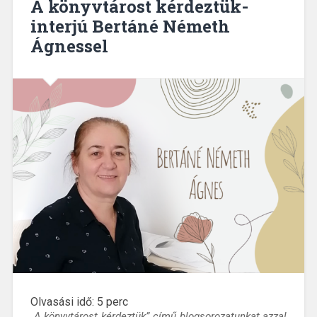
A könyvtárost kérdeztük-
interjú Bertáné Németh
Ágnessel
Olvasási idő:
5
perc
„A könyvtárost kérdeztük” című blogsorozatunkat azzal