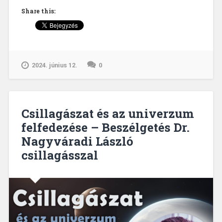
egyetemi
Share this:
könyvtárban
megtaláltam
egy
olyan
közösséget,
2024. június 12.
0
amihez
szívesen
tartozom.”
–
Csillagászat és az univerzum
Beszélgetés
a
felfedezése – Beszélgetés Dr.
rektori
Nagyváradi László
dicséretben
csillagásszal
részesült
kollégánkkal,
Lovász
Dávid
kutatástámogató
könyvtárossal”