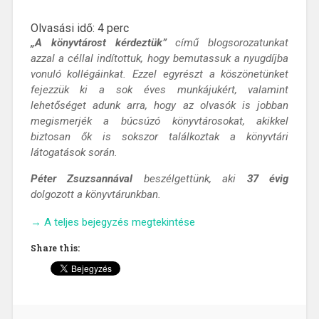
Olvasási idő:
4
perc
„A könyvtárost kérdeztük”
című blogsorozatunkat
azzal a céllal indítottuk, hogy bemutassuk a nyugdíjba
vonuló kollégáinkat. Ezzel egyrészt a köszönetünket
fejezzük ki a sok éves munkájukért, valamint
lehetőséget adunk arra, hogy az olvasók is jobban
megismerjék a búcsúzó könyvtárosokat, akikkel
biztosan ők is sokszor találkoztak a könyvtári
látogatások során.
Péter Zsuzsannával
beszélgettünk, aki
37 évig
dolgozott a könyvtárunkban.
„A
→
A teljes bejegyzés megtekintése
könyvtárost
Share this:
kérdeztük-
interjú
Péter
Zsuzsannával”