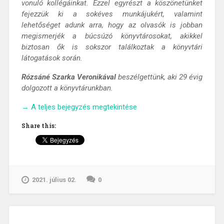
vonuló kollégáinkat. Ezzel egyrészt a köszönetünket
fejezzük ki a sokéves munkájukért, valamint
lehetőséget adunk arra, hogy az olvasók is jobban
megismerjék a búcsúzó könyvtárosokat, akikkel
biztosan ők is sokszor találkoztak a könyvtári
látogatások során.
Rózsáné Szarka Veronikával
beszélgettünk, aki 29 évig
dolgozott a könyvtárunkban.
„A
→
A teljes bejegyzés megtekintése
könyvtárost
Share this:
kérdeztük
–
interjú
Rózsáné
Szarka
2021. július 02.
0
Veronikával”