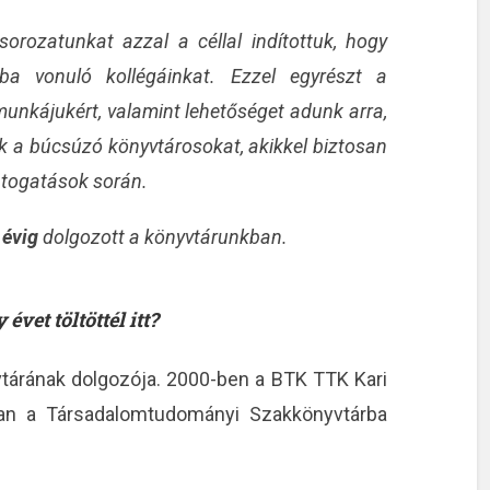
orozatunkat azzal a céllal indítottuk, hogy
ba vonuló kollégáinkat. Ezzel egyrészt a
unkájukért, valamint lehetőséget adunk arra,
k a búcsúzó könyvtárosokat, akikkel biztosan
látogatások során.
 évig
dolgozott a könyvtárunkban.
vet töltöttél itt?
tárának dolgozója. 2000-ben a BTK TTK Kari
an a Társadalomtudományi Szakkönyvtárba