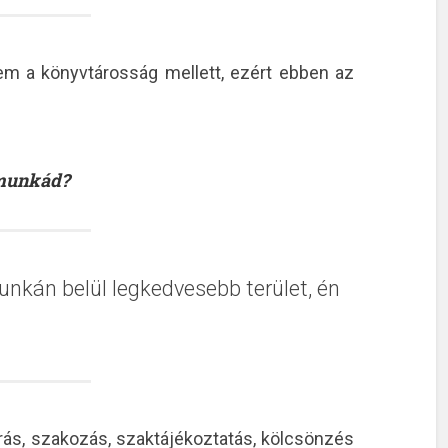
m a könyvtárosság mellett, ezért ebben az
 munkád?
nkán belül legkedvesebb terület, én
rás, szakozás, szaktájékoztatás, kölcsönzés