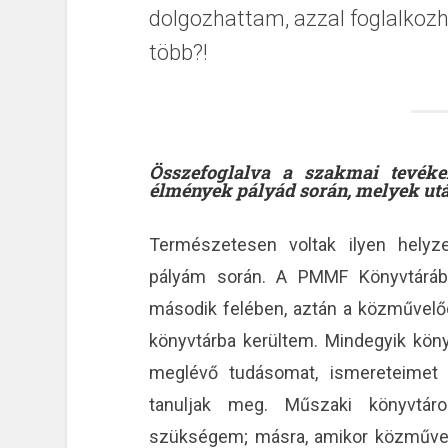
dolgozhattam, azzal foglalkozh
több?!
Összefoglalva a szakmai tevéke
élmények pályád során, melyek ut
Természetesen voltak ilyen helyz
pályám során. A PMMF Könyvtáráb
második felében, aztán a közművelő
könyvtárba kerültem. Mindegyik köny
meglévő tudásomat, ismereteimet 
tanuljak meg. Műszaki könyvtár
szükségem; másra, amikor közművel