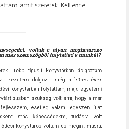
attam, amit szeretek. Kell ennél
nységedet, voltak-e olyan meghatározó
án más szemszögből folytattad a munkát?
etek. Több típusú könyvtárban dolgoztam
an kezdtem dolgozni még a ’70-es évek
dési könyvtárban folytattam, majd egyetemi
vtártípusban szükség volt arra, hogy a már
fejlesszem, esetleg valami egészen újat
osként más képességekre, tudásra volt
ődési könyvtáros voltam és megint másra,