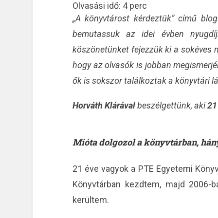
Olvasási idő:
4
perc
„A könyvtárost kérdeztük” című blogs
bemutassuk az idei évben nyugdíj
köszönetünket fejezzük ki a sokéves m
hogy az olvasók is jobban megismerjé
ők is sokszor találkoztak a könyvtári 
Horváth Klárával
beszélgettünk, aki
21
Mióta dolgozol a könyvtárban, hány é
21 éve vagyok a PTE Egyetemi Könyv
Könyvtárban kezdtem, majd 2006-b
kerültem.