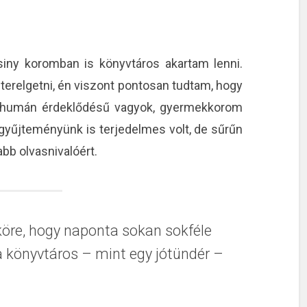
ny koromban is könyvtáros akartam lenni.
 terelgetni, én viszont pontosan tudtam, hogy
n humán érdeklődésű vagyok, gyermekkorom
vgyűjteményünk is terjedelmes volt, de sűrűn
abb olvasnivalóért.
köre, hogy naponta sokan sokféle
 a könyvtáros – mint egy jótündér –