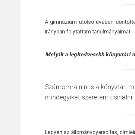
A gimnázium utolsó évében döntötte
irányban folytattam tanulmányaimat.
Melyik a legkedvesebb könyvtári
Számomra nincs a könyvtári mu
mindegyiket szeretem csinálni.
Legyen az állománygyarapítás, címleí