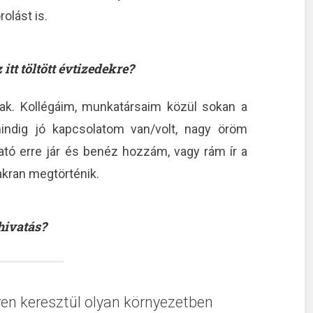
olást is.
tt töltött évtizedekre?
tak. Kollégáim, munkatársaim közül sokan a
 mindig jó kapcsolatom van/volt, nagy öröm
tó erre jár és benéz hozzám, vagy rám ír a
kran megtörténik.
hivatás?
en keresztül olyan környezetben