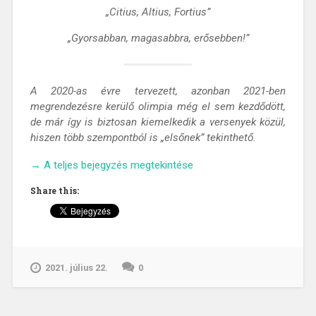
„Citius, Altius, Fortius”
„Gyorsabban, magasabbra, erősebben!”
A 2020-as évre tervezett, azonban 2021-ben
megrendezésre kerülő olimpia még el sem kezdődött,
de már így is biztosan kiemelkedik a versenyek közül,
hiszen több szempontból is „elsőnek” tekinthető.
„TOKIÓ
→
A teljes bejegyzés megtekintése
2020
Share this:
–
Érdekességek
az
Olimpiáról”
2021. július 22.
0