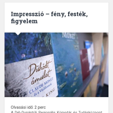
Impresszió – fény, festék,
figyelem
Olvasási idő:
2
perc
A Dél-Dunántúli Regionális Könyvtár és Tudásközpont