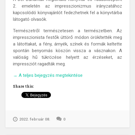
2. emeletén az impresszionizmus irányzatához
kapcsolódó könyvajánlót fedezhetnek fel a könyvtárba
látogató olvasók.
Természetről természetesen a természetben. Az
impresszionista festők úttörő módon örökítették meg
a látottakat, a fény, árnyék, színek és formák keltette
spontán benyomás köszön vissza a vásznakon. A
valóság hű tükrözése helyett az érzéseket, az
impressziót ragadták meg.
„Impresszió
→
A teljes bejegyzés megtekintése
–
Share this:
fény,
festék,
figyelem”
2022. február 08.
0