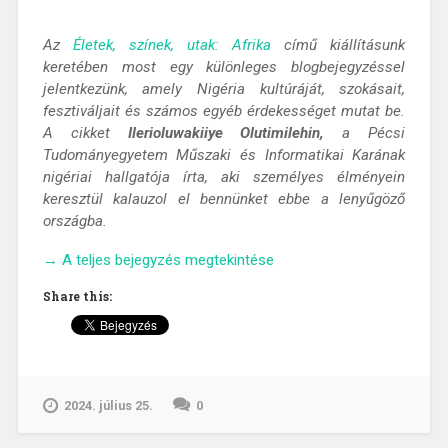
Az
Életek, színek, utak: Afrika
című kiállításunk
keretében most egy különleges blogbejegyzéssel
jelentkezünk, amely Nigéria kultúráját, szokásait,
fesztiváljait és számos egyéb érdekességet mutat be.
A cikket
Ilerioluwakiiye Olutimilehin,
a Pécsi
Tudományegyetem Műszaki és Informatikai Karának
nigériai hallgatója írta, aki személyes élményein
keresztül kalauzol el bennünket ebbe a lenyűgöző
országba.
„Az
→
A teljes bejegyzés megtekintése
afrikai
Share this:
óriás,
nigériai
kalandozások”
2024. július 25.
0