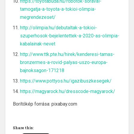
https://toyotabuda.hu/robotok-soraval-
tamogatja-a-toyota-a-tokioi-olimpia-
megrendezeset/
http://olimpia.hu/debutaltak-a-tokioi-
szuperhosok-bejelentettek-a-2020-as-olimpia-
kabalainak-nevet
http://www.ttk.pte.hu/hirek/kenderesi-tamas-
bronzermes-a-rovid-palyas-uszo-europa-
bajnoksagon-171218
https://www.pottyos.hu/igazibuszkesegek/
https://magyarock.hu/dresscode-magyarock/
Borítókép forrása: pixabay.com
Share this: