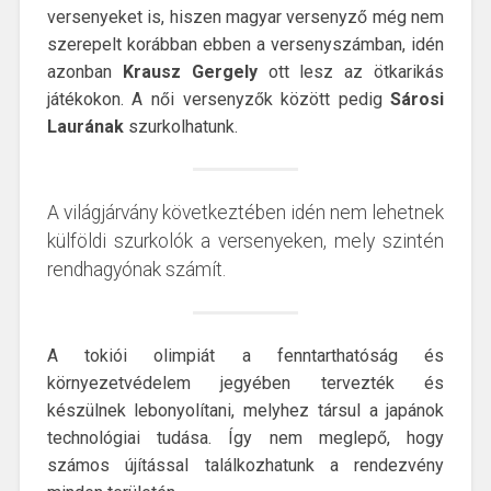
versenyeket is, hiszen magyar versenyző még nem
szerepelt korábban ebben a versenyszámban, idén
azonban
Krausz Gergely
ott lesz az ötkarikás
játékokon. A női versenyzők között pedig
Sárosi
Laurának
szurkolhatunk.
A világjárvány következtében idén nem lehetnek
külföldi szurkolók a versenyeken, mely szintén
rendhagyónak számít.
A tokiói olimpiát a fenntarthatóság és
környezetvédelem jegyében tervezték és
készülnek lebonyolítani, melyhez társul a japánok
technológiai tudása. Így nem meglepő, hogy
számos újítással találkozhatunk a rendezvény