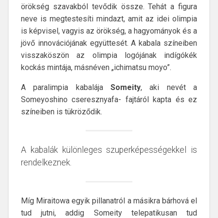
örökség szavakból tevődik össze. Tehát a figura
neve is megtestesíti mindazt, amit az idei olimpia
is képvisel, vagyis az örökség, a hagyományok és a
jövő innovációjának együttesét. A kabala színeiben
visszaköszön az olimpia logójának indígókék
kockás mintája, másnéven „ichimatsu moyo”.
A paralimpia kabalája
Someity
, aki nevét a
Someyoshino cseresznyafa- fajtáról kapta és ez
színeiben is tükröződik.
A kabalák különleges szuperképességekkel is
rendelkeznek.
Míg Miraitowa egyik pillanatról a másikra bárhová el
tud jutni, addig Someity telepatikusan tud