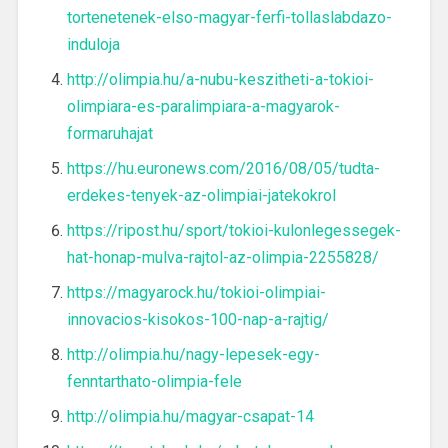
tortenetenek-elso-magyar-ferfi-tollaslabdazo-
induloja
http://olimpia.hu/a-nubu-keszitheti-a-tokioi-
olimpiara-es-paralimpiara-a-magyarok-
formaruhajat
https://hu.euronews.com/2016/08/05/tudta-
erdekes-tenyek-az-olimpiai-jatekokrol
https://ripost.hu/sport/tokioi-kulonlegessegek-
hat-honap-mulva-rajtol-az-olimpia-2255828/
https://magyarock.hu/tokioi-olimpiai-
innovacios-kisokos-100-nap-a-rajtig/
http://olimpia.hu/nagy-lepesek-egy-
fenntarthato-olimpia-fele
http://olimpia.hu/magyar-csapat-14