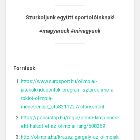
Szurkoljunk együtt sportolóinknak!
#magyarock #mivagyunk
Források:
https://www.eurosport.hu/olimpiai-
jatekok/idopontok-program-sztarok-ime-a-
tokioi-olimpia-
menetrendje_sto8211227/story.shtml
https://pecsistop.hu/regio/pecsi-lampionok-
eltt-haladt-el-az-olimpiai-lang/508269
http://olimpia.hu/krausz-gergely-az-olimpiak-