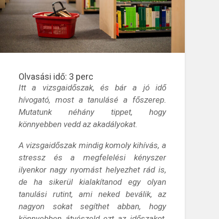
Olvasási idő:
3
perc
Itt a vizsgaidőszak, és bár a jó idő
hívogató, most a tanulásé a főszerep.
Mutatunk néhány tippet, hogy
könnyebben vedd az akadályokat.
A vizsgaidőszak mindig komoly kihívás, a
stressz és a megfelelési kényszer
ilyenkor nagy nyomást helyezhet rád is,
de ha sikerül kialakítanod egy olyan
tanulási rutint, ami neked beválik, az
nagyon sokat segíthet abban, hogy
könnyebben átvészeld ezt az időszakot.