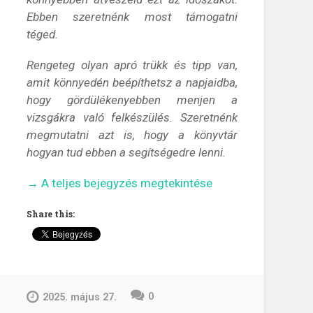
Ebben szeretnénk most támogatni
téged.
Rengeteg olyan apró trükk és tipp van,
amit könnyedén beépíthetsz a napjaidba,
hogy gördülékenyebben menjen a
vizsgákra való felkészülés. Szeretnénk
megmutatni azt is, hogy a könyvtár
hogyan tud ebben a segítségedre lenni.
„Túlélő
→
A teljes bejegyzés megtekintése
tippek
Share this:
a
vizsgaidőszakra”
0
2025. május 27.