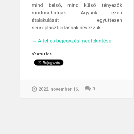
mind belső, mind külső tényezők
módosíthatnak. Agyunk ezen
átalakulását együttesen
neuroplaszticitásnak nevezzük.
„Tanulj,
→
A teljes bejegyzés megtekintése
hogy
Share this:
boldog
legyél!”
0
2022. november 16.