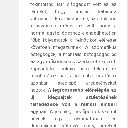
tekintették. Bár elfogadott volt az az
elmélet, hogy tanulás hatására
változások következnek be, az általános
konszenzus mégis az volt, hogy a
normál agyfejlődéshez elengedhetetlen
főbb folyamatok a felnőttkor elérését
követően megszűnnek. A szomatikus
betegségek, a mentális betegségek és
az agy működése és szerkezete közötti
kapcsolatot sokáig nem tekintették
meghatározónak, a legújabb kutatások
azonban meglepő eredményeket
hoztak.
A legfontosabb előrelépés az
új idegsejtek születésének
felfedezése volt a felnőtt emberi
agyban.
A jelenlegi nézőpontok szerint
agyunk egy folyamatosan és
dinamikusan változó szerv, amelyet