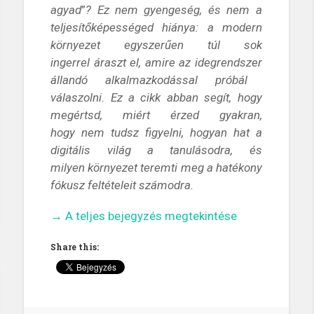
agyad
”
?
Ez nem gyengeség, és nem a
teljesítőképességed hiánya: a modern
környezet egyszerűen
túl sok
ingerrel
áraszt el, amire az
idegrendszer
állandó alkalmazkodással próbál
válaszolni.
Ez a cikk abban segít, hogy
megértsd, miért érzed gyakran,
hogy
nem tudsz figyelni
, hogyan hat
a
digitális világ
a tanulásodra, és
milyen
környezet
teremti meg a
hatékony
fókusz
feltételeit számodra.
„Miért
→
A teljes bejegyzés megtekintése
nehéz
Share this:
koncentrálni?
–
A
dopamin