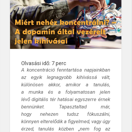
Olvasási idő:
7
perc
A koncentráció fenntartása
napjainkban
az egyik legnagyobb kihívássá vált,
különösen akkor, amikor a
tanulás
,
a
munka
és a folyamatosan jelen
lévő
digitális tér
hatásai egyszerre érnek
bennünket.
Tapasztaltad már,
hogy
nehezen tudsz fókuszálni
,
könnyen
elterelődik a figyelmed
, vagy úgy
érzed, tanulás közben
„
nem fog az