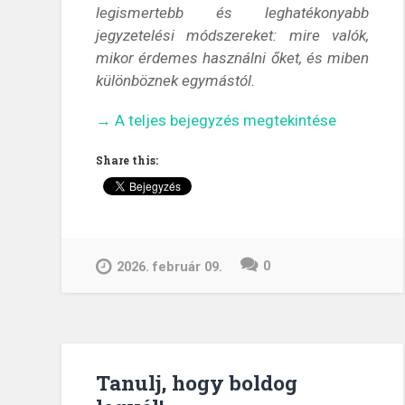
legismertebb és leghatékonyabb
jegyzetelési módszereket: mire valók,
mikor érdemes használni őket, és miben
különböznek egymástól
.
„Hatékony
→
A teljes bejegyzés megtekintése
jegyzetelési
Share this:
stílusok
–
5
módszer,
amit
0
2026. február 09.
érdemes
kipróbálni”
Tanulj, hogy boldog