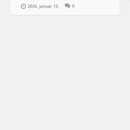
által
0
2026. január 13.
vezérelt
jelen
kihívásai”