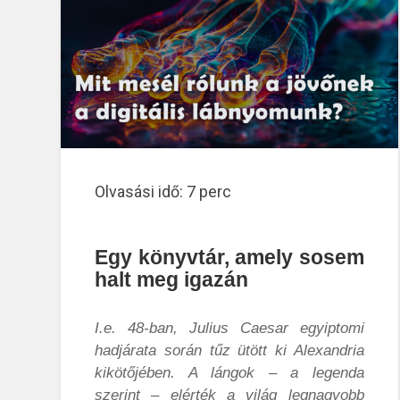
Olvasási idő:
7
perc
Egy könyvtár, amely sosem
halt meg igazán
I.e. 48-ban, Julius Caesar egyiptomi
hadjárata során tűz ütött ki Alexandria
kikötőjében. A lángok – a legenda
szerint – elérték a világ legnagyobb