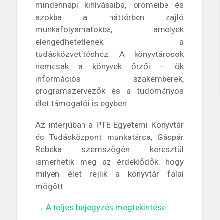
mindennapi kihívásaiba, örömeibe és
azokba a háttérben zajló
munkafolyamatokba, amelyek
elengedhetetlenek a
tudásközvetítéshez. A könyvtárosok
nemcsak a könyvek őrzői – ők
információs szakemberek,
programszervezők és a tudományos
élet támogatói is egyben.
Az interjúban a PTE Egyetemi Könyvtár
és Tudásközpont munkatársa, Gáspár
Rebeka szemszögén keresztül
ismerhetik meg az érdeklődők, hogy
milyen élet rejlik a könyvtár falai
mögött.
„Kulisszák
→
A teljes bejegyzés megtekintése
mögött