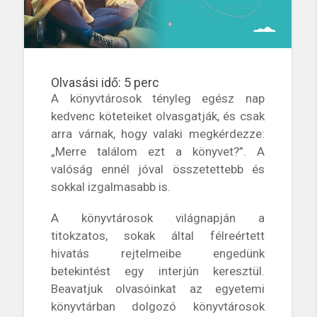
Olvasási idő:
5
perc
A könyvtárosok tényleg egész nap
kedvenc köteteiket olvasgatják, és csak
arra várnak, hogy valaki megkérdezze:
„Merre találom ezt a könyvet?”. A
valóság ennél jóval összetettebb és
sokkal izgalmasabb is.
A könyvtárosok világnapján a
titokzatos, sokak által félreértett
hivatás rejtelmeibe engedünk
betekintést egy interjún keresztül.
Beavatjuk olvasóinkat az egyetemi
könyvtárban dolgozó könyvtárosok