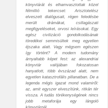
könyvtárát és elhamvasztottak közel
félmillió tekercset: Arisztotelész
elveszett dialógusait, régen feledésbe
merült drámákat, csillagászati
megfigyeléseket, orvosi leírásokat. Egy
egész civilizáció gondolkodásának
töredékei semmisültek meg egyetlen
éjszaka alatt. Vagy mégsem egészen
így történt? A modern tudomány
árnyaltabb képet fest: az alexandriai
könyvtár valójában fokozatosan
hanyatlott, több évszázad alatt, nem
egyetlen katasztrofális pillanatban. De a
legenda mégis igazat mond valamiről:
az, amit egyszer elveszítünk, ritkán tér
vissza. A tudás törékenységének nincs
jobb metaforája egy lángoló
könyvtárnál.