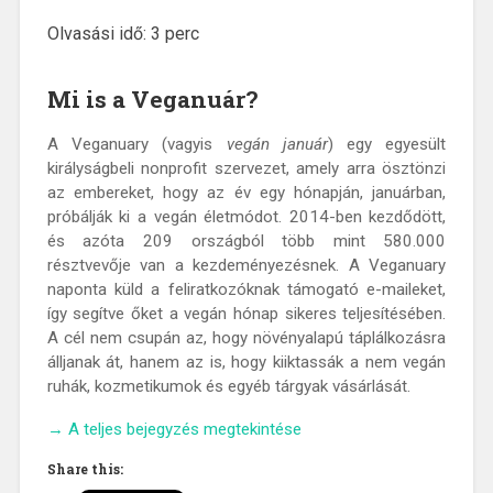
Olvasási idő:
3
perc
Mi is a Veganuár?
A Veganuary (vagyis
vegán január
) egy egyesült
királyságbeli nonprofit szervezet, amely arra ösztönzi
az embereket, hogy az év egy hónapján, januárban,
próbálják ki a vegán életmódot. 2014-ben kezdődött,
és azóta 209 országból több mint 580.000
résztvevője van a kezdeményezésnek. A Veganuary
naponta küld a feliratkozóknak támogató e-maileket,
így segítve őket a vegán hónap sikeres teljesítésében.
A cél nem csupán az, hogy növényalapú táplálkozásra
álljanak át, hanem az is, hogy kiiktassák a nem vegán
ruhák, kozmetikumok és egyéb tárgyak vásárlását.
„Mi
→
A teljes bejegyzés megtekintése
is
Share this:
az