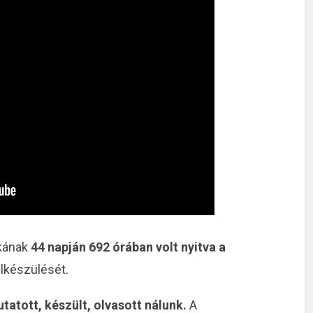
akának
44 napján 692 órában volt nyitva a
elkészülését.
utatott, készült, olvasott nálunk.
A