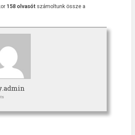
kor
158 olvasót
számoltunk össze a
.admin
sts