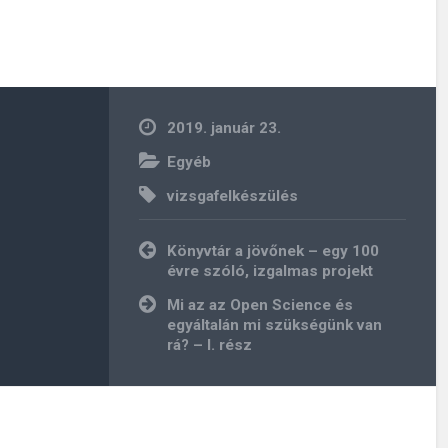
2019. január 23.
Egyéb
vizsgafelkészülés
Bejegyzés
Könyvtár a jövőnek – egy 100
navigáció
évre szóló, izgalmas projekt
Mi az az Open Science és
egyáltalán mi szükségünk van
rá? – I. rész