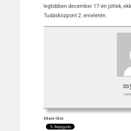
legtöbben december 17-én jöttek, ek
Tudásközpont 2. emeletén.
my
+ po
Share this: