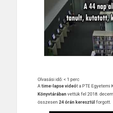
Olvasási idő:
< 1
perc
A
time-lapse videó
t a PTE Egyetemi
Könyvtárában
vettük fel 2018. dece
összesen
24 órán keresztül
forgott.