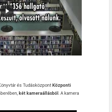
 Könyvtár és Tudásközpont
Központi
mberében,
két kameraállásból
. A kamera