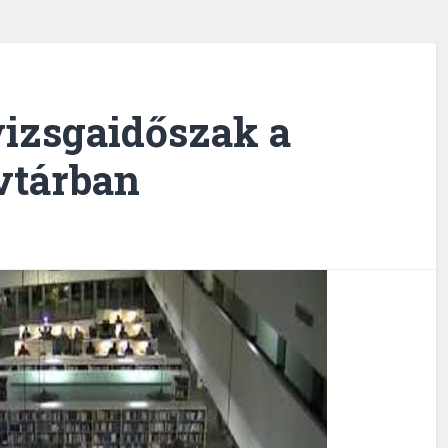
 vizsgaidőszak a
vtárban