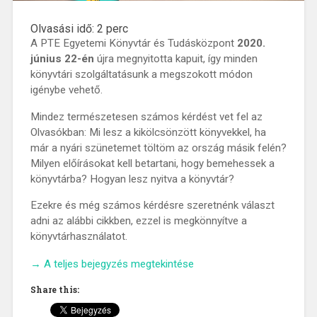
Olvasási idő:
2
perc
A PTE Egyetemi Könyvtár és Tudásközpont
2020.
június 22-én
újra megnyitotta kapuit, így minden
könyvtári szolgáltatásunk a megszokott módon
igénybe vehető.
Mindez természetesen számos kérdést vet fel az
Olvasókban: Mi lesz a kikölcsönzött könyvekkel, ha
már a nyári szünetemet töltöm az ország másik felén?
Milyen előírásokat kell betartani, hogy bemehessek a
könyvtárba? Hogyan lesz nyitva a könyvtár?
Ezekre és még számos kérdésre szeretnénk választ
adni az alábbi cikkben, ezzel is megkönnyítve a
könyvtárhasználatot.
„Nyitva
→
A teljes bejegyzés megtekintése
vagyunk!”
Share this: