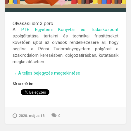
Olvasási idő:
3
perc
A
PTE Egyetemi Könyvtár és Tudásközpont
szolgáltatása tartalmi és technikai frissítéseket
követően újból az olvasók rendelkezésére áll, hogy
segítse a Pécsi Tudományegyetem polgárait a
szakirodalom keresésben, dolgozatírásban, kutatásaik
megkezdésében.
„Kérdezze
→
A teljes bejegyzés megtekintése
a
Share this:
könyvtárost!”
2020. május 18.
0