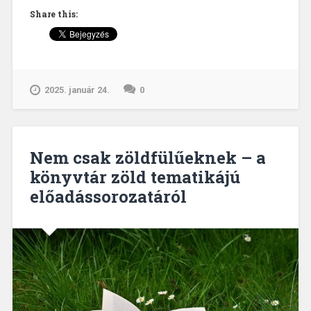
–
Share this:
mit
védünk
és
miért?”
2025. január 24.
0
Nem csak zöldfülűeknek – a
könyvtár zöld tematikájú
előadássorozatáról