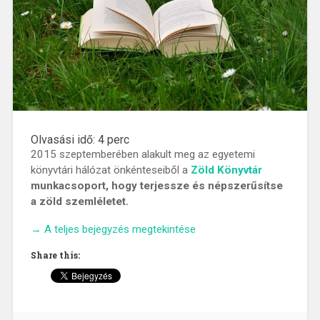
Olvasási idő:
4
perc
2015 szeptemberében alakult meg az egyetemi
könyvtári hálózat önkénteseiből a
Zöld Könyvtár
munkacsoport, hogy
terjessze és népszerűsítse
a zöld szemléletet.
„Nem
→
A teljes bejegyzés megtekintése
csak
Share this:
zöldfülűeknek
–
a
könyvtár