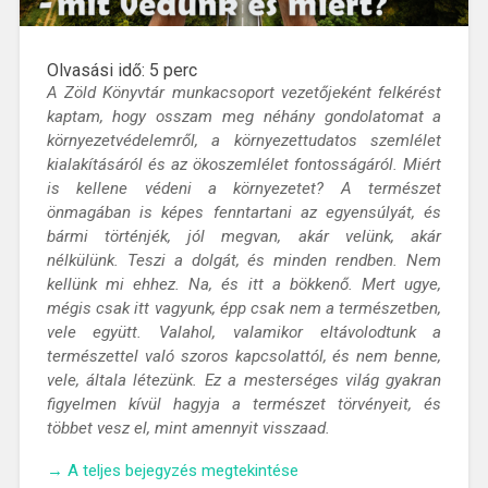
Olvasási idő:
5
perc
A Zöld Könyvtár munkacsoport vezetőjeként felkérést
kaptam, hogy osszam meg néhány gondolatomat a
környezetvédelemről, a környezettudatos szemlélet
kialakításáról és az ökoszemlélet fontosságáról. Miért
is kellene védeni a környezetet? A természet
önmagában is képes fenntartani az egyensúlyát, és
bármi történjék, jól megvan, akár velünk, akár
nélkülünk. Teszi a dolgát, és minden rendben. Nem
kellünk mi ehhez. Na, és itt a bökkenő. Mert ugye,
mégis csak itt vagyunk, épp csak nem a természetben,
vele együtt. Valahol, valamikor eltávolodtunk a
természettel való szoros kapcsolattól, és nem benne,
vele, általa létezünk. Ez a mesterséges világ gyakran
figyelmen kívül hagyja a természet törvényeit, és
többet vesz el, mint amennyit visszaad.
„Környezetvédelem
→
A teljes bejegyzés megtekintése