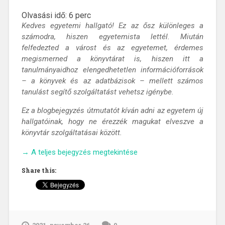
Olvasási idő:
6
perc
Kedves egyetemi hallgató! Ez az ősz különleges a
számodra, hiszen egyetemista lettél. Miután
felfedezted a várost és az egyetemet, érdemes
megismerned a könyvtárat is, hiszen itt a
tanulmányaidhoz elengedhetetlen információforrások
– a könyvek és az adatbázisok – mellett számos
tanulást segítő szolgáltatást vehetsz igénybe.
Ez a blogbejegyzés útmutatót kíván adni az egyetem új
hallgatóinak, hogy ne érezzék magukat elveszve a
könyvtár szolgáltatásai között.
„Köszöntünk
→
A teljes bejegyzés megtekintése
a
Share this:
PTE-
n,
gyere,
és
ismerd