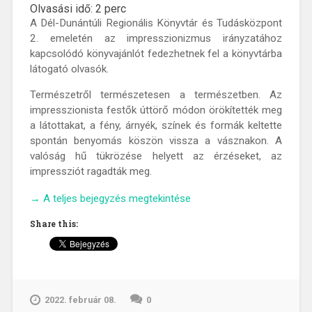
Olvasási idő:
2
perc
A Dél-Dunántúli Regionális Könyvtár és Tudásközpont
2. emeletén az impresszionizmus irányzatához
kapcsolódó könyvajánlót fedezhetnek fel a könyvtárba
látogató olvasók.
Természetről természetesen a természetben. Az
impresszionista festők úttörő módon örökítették meg
a látottakat, a fény, árnyék, színek és formák keltette
spontán benyomás köszön vissza a vásznakon. A
valóság hű tükrözése helyett az érzéseket, az
impressziót ragadták meg.
„Impresszió
→
A teljes bejegyzés megtekintése
–
Share this:
fény,
festék,
figyelem”
2022. február 08.
0