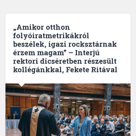
„Amikor otthon
folyóiratmetrikákról
beszélek, igazi rocksztárnak
érzem magam” – Interjú
rektori dicséretben részesült
kollégánkkal, Fekete Ritával