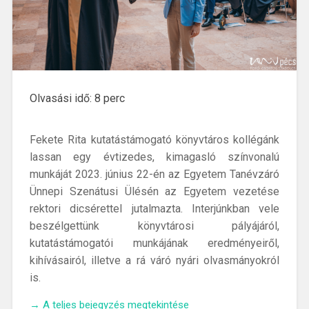
Olvasási idő:
8
perc
Fekete Rita kutatástámogató könyvtáros kollégánk
lassan egy évtizedes, kimagasló színvonalú
munkáját 2023. június 22-én az Egyetem Tanévzáró
Ünnepi Szenátusi Ülésén az Egyetem vezetése
rektori dicsérettel jutalmazta.
Interjúnkban vele
beszélgettünk könyvtárosi pályájáról,
kutatástámogatói munkájának eredményeiről,
kihívásairól, illetve a rá váró nyári olvasmányokról
is.
„„Amikor
→
A teljes bejegyzés megtekintése