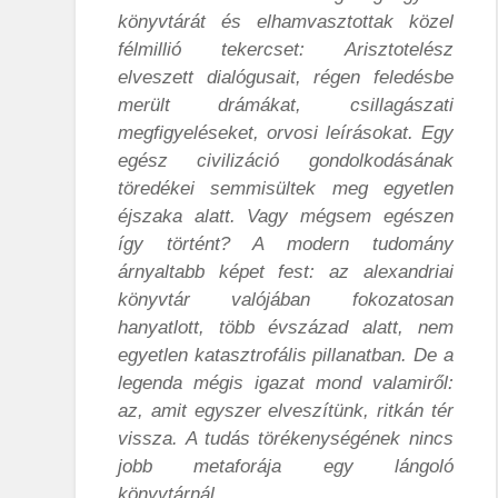
könyvtárát és elhamvasztottak közel
félmillió tekercset: Arisztotelész
elveszett dialógusait, régen feledésbe
merült drámákat, csillagászati
megfigyeléseket, orvosi leírásokat. Egy
egész civilizáció gondolkodásának
töredékei semmisültek meg egyetlen
éjszaka alatt. Vagy mégsem egészen
így történt? A modern tudomány
árnyaltabb képet fest: az alexandriai
könyvtár valójában fokozatosan
hanyatlott, több évszázad alatt, nem
egyetlen katasztrofális pillanatban. De a
legenda mégis igazat mond valamiről:
az, amit egyszer elveszítünk, ritkán tér
vissza. A tudás törékenységének nincs
jobb metaforája egy lángoló
könyvtárnál.