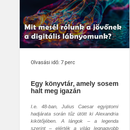
Olvasási idő:
7
perc
Egy könyvtár, amely sosem
halt meg igazán
I.e. 48-ban, Julius Caesar egyiptomi
hadjárata során tűz ütött ki Alexandria
kikötőjében. A lángok – a legenda
szerint – elérték a világ legnagyobb