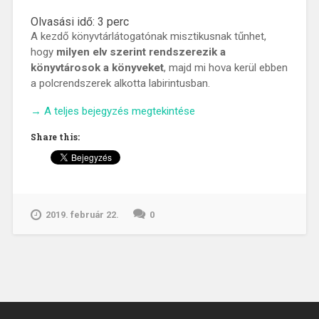
Olvasási idő:
3
perc
A kezdő könyvtárlátogatónak misztikusnak tűnhet,
hogy
milyen elv szerint rendszerezik a
könyvtárosok a könyveket
, majd mi hova kerül ebben
a polcrendszerek alkotta labirintusban.
„Tájékozódás
→
A teljes bejegyzés megtekintése
a
Share this:
könyvtári
labirintusban”
2019. február 22.
0