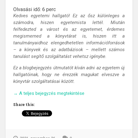
Olvasási idő:
6
perc
Kedves egyetemi hallgató! Ez az ősz különleges a
számodra, hiszen egyetemista lettél. Miután
felfedezted a várost és az egyetemet, érdemes
megismerned a könyvtárat is, hiszen itt a
tanulmányaidhoz elengedhetetlen információforrások
– a könyvek és az adatbázisok – mellett számos
tanulást segítő szolgáltatást vehetsz igénybe.
Ez a blogbejegyzés útmutatót kíván adni az egyetem új
hallgatóinak, hogy ne érezzék magukat elveszve a
könyvtár szolgáltatásai között.
„Köszöntünk
→
A teljes bejegyzés megtekintése
a
Share this:
PTE-
n,
gyere,
és
ismerd