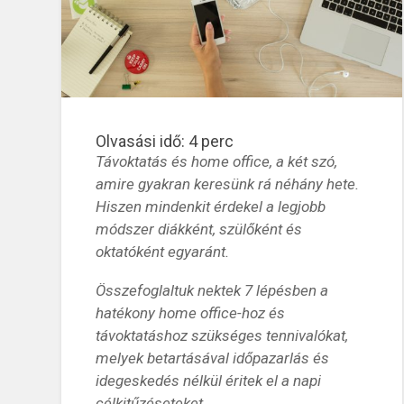
Olvasási idő:
4
perc
Távoktatás és home office, a két szó,
amire gyakran keresünk rá néhány hete.
Hiszen mindenkit érdekel a legjobb
módszer diákként, szülőként és
oktatóként egyaránt.
Összefoglaltuk nektek 7 lépésben a
hatékony home office-hoz és
távoktatáshoz szükséges tennivalókat,
melyek betartásával időpazarlás és
idegeskedés nélkül éritek el a napi
célkitűzéseteket.