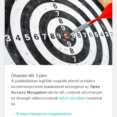
Olvasási idő:
3
perc
A publikálásban legfőbb csapdát jelentő predátor
kezdeményezések kialakulását kétségkívül az
Open
Access Mozgalom
idézte elő, melynek előzményeit
és lényegét cikksorozatunk
előző részében
mutattuk
be.
„Kerüld
→
A teljes bejegyzés megtekintése