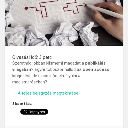
Olvasási idő:
3
perc
Szeretnéd jobban kiismerni magadat a
publikálás
világában
? Egyre többször hallod az
open access
kifejezést, de nincs időd elmélyülni a
megismerésében?
„Paradigmaváltás
→
A teljes bejegyzés megtekintése
a
Share this:
publikálásban:
kinek,
miért,
hogyan?