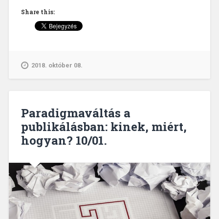
el
Share this:
a
csapdákat!
10/02.”
2018. október 08.
Paradigmaváltás a
publikálásban: kinek, miért,
hogyan? 10/01.