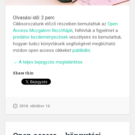
Olvasási idő:
2
perc
Cikksorozatunk előző részeiben bemutattuk az
Open
Access Mozgalom filozófiáját
, felhívtuk a figyelmet a
predátor kezdeményezések
veszélyeire és bemutattuk,
hogyan tudsz könyvtárunk segítségével megbízható
módon open access cikkeket
publikálni
.
„Publikálj
→
A teljes bejegyzés megtekintése
orvosi
Share this:
és
élettudományi
folyóiratokban!
10/04.”
2018. október 16.