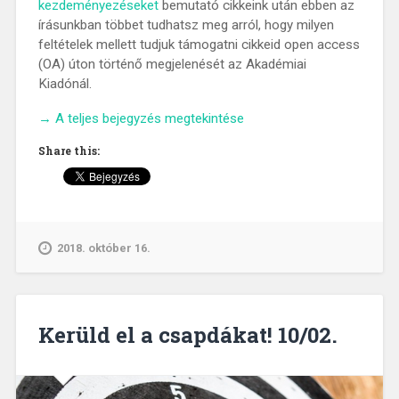
kezdeményezéseket
bemutató cikkeink után ebben az
írásunkban többet tudhatsz meg arról, hogy milyen
feltételek mellett tudjuk támogatni cikkeid open access
(OA) úton történő megjelenését az Akadémiai
Kiadónál.
„Open
→
A teljes bejegyzés megtekintése
access
Share this:
–
könyvtári
támogatással
10/03.”
2018. október 16.
Kerüld el a csapdákat! 10/02.