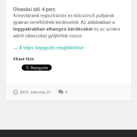
Olvasási idő:
4
perc
Könyvtáraink regisztrációs és kölcsönző pultjainál
gyakran ismétlődnek kérdéseitek. Az alábbiakban a
leggyakrabban elhangzó kérdéseket
és az azokra
adott válaszokat gyűjtöttük össze.
„Top
→
A teljes bejegyzés megtekintése
10+1
Share this:
olvasószolgálati
kérdés”
2019. március 21.
0