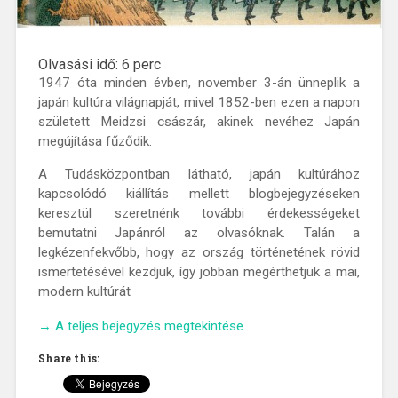
Olvasási idő:
6
perc
1947 óta minden évben, november 3-án ünneplik a
japán kultúra világnapját, mivel 1852-ben ezen a napon
született Meidzsi császár, akinek nevéhez Japán
megújítása fűződik.
A Tudásközpontban látható, japán kultúrához
kapcsolódó kiállítás mellett blogbejegyzéseken
keresztül szeretnénk további érdekességeket
bemutatni Japánról az olvasóknak. Talán a
legkézenfekvőbb, hogy az ország történetének rövid
ismertetésével kezdjük, így jobban megérthetjük a mai,
modern kultúrát
” Utazás
→
A teljes bejegyzés megtekintése
a
Share this:
japán
történelem