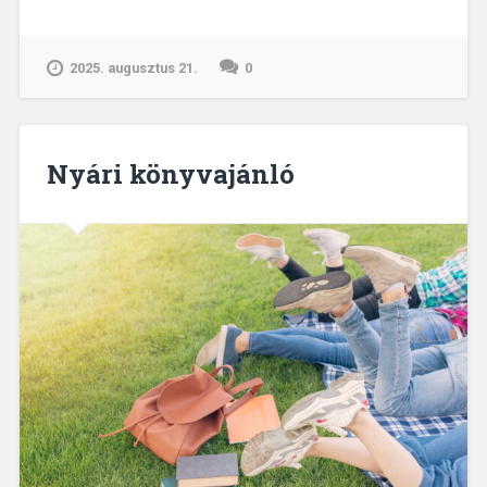
amikor
zárva
van?
2025. augusztus 21.
0
És
mit
csinálnak
a
Nyári könyvajánló
könyvtárosok?”