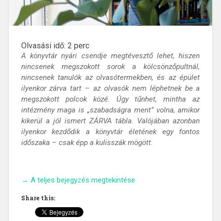
Olvasási idő:
2
perc
A könyvtár nyári csendje megtévesztő lehet, hiszen
nincsenek megszokott sorok a kölcsönzőpultnál,
nincsenek tanulók az olvasótermekben, és az épület
ilyenkor zárva tart – az olvasók nem léphetnek be a
megszokott polcok közé. Úgy tűnhet, mintha az
intézmény maga is „szabadságra ment” volna, amikor
kikerül a jól ismert ZÁRVA tábla. Valójában azonban
ilyenkor kezdődik a könyvtár életének egy fontos
időszaka – csak épp a kulisszák mögött.
„Mi
→
A teljes bejegyzés megtekintése
történik
Share this:
a
könyvtárban,