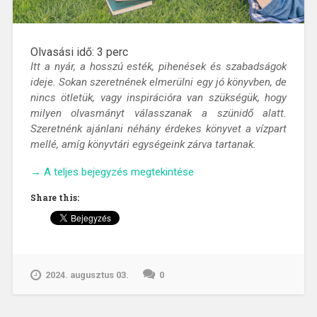
Olvasási idő:
3
perc
Itt a nyár, a hosszú esték, pihenések és szabadságok
ideje. Sokan szeretnének elmerülni egy jó könyvben, de
nincs ötletük, vagy inspirációra van szükségük, hogy
milyen olvasmányt válasszanak a szünidő alatt.
Szeretnénk ajánlani néhány érdekes könyvet a vízpart
mellé, amíg könyvtári egységeink zárva tartanak.
„Nyári
→
A teljes bejegyzés megtekintése
könyvajánló”
Share this:
2024. augusztus 03.
0