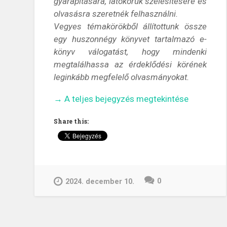
gyarapítására, látókörük szélesítésére és
olvasásra szeretnék felhasználni.
Vegyes témakörökből állítottunk össze
egy huszonnégy könyvet tartalmazó e-
könyv válogatást, hogy mindenki
megtalálhassa az érdeklődési körének
leginkább megfelelő olvasmányokat.
„24
→
A teljes bejegyzés megtekintése
e-
Share this:
könyv
az
ünnepekre:
Olvass,
tanulj,
0
2024. december 10.
kapcsolódj
ki!”