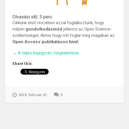
Olvasási idő:
3
perc
Cikkünk első részében azzal foglalkoztunk, hogy
milyen
gondolkodásmód
jellemzi az Open Science-
szellemiséget, illetve hogy mit foglal még magában az
Open Access publikáláson kívül.
„Mi
→
A teljes bejegyzés megtekintése
az
Share this:
az
Open
Science
és
egyáltalán
2019. február 01.
0
mi
szükségünk
van
rá?
–
II.