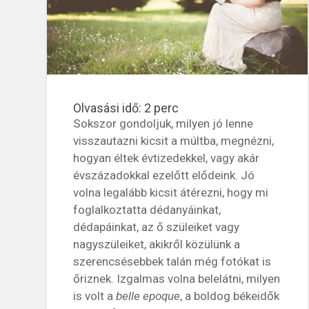
Olvasási idő:
2
perc
Sokszor gondoljuk, milyen jó lenne
visszautazni kicsit a múltba, megnézni,
hogyan éltek évtizedekkel, vagy akár
évszázadokkal ezelőtt elődeink. Jó
volna legalább kicsit átérezni, hogy mi
foglalkoztatta dédanyáinkat,
dédapáinkat, az ő szüleiket vagy
nagyszüleiket, akikről közülünk a
szerencsésebbek talán még fotókat is
őriznek. Izgalmas volna belelátni, milyen
is volt a
belle epoque
, a boldog békeidők