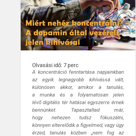
Olvasási idő:
7
perc
A koncentráció fenntartása
napjainkban
az egyik legnagyobb kihívássá vált,
különösen akkor, amikor a
tanulás
,
a
munka
és a folyamatosan jelen
lévő
digitális tér
hatásai egyszerre érnek
bennünket.
Tapasztaltad már,
hogy
nehezen tudsz fókuszálni
,
könnyen
elterelődik a figyelmed
, vagy úgy
érzed, tanulás közben
„
nem fog az