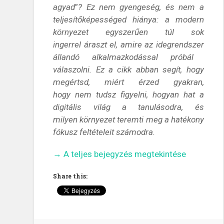
agyad
”
?
Ez nem gyengeség, és nem a
teljesítőképességed hiánya: a modern
környezet egyszerűen
túl sok
ingerrel
áraszt el, amire az
idegrendszer
állandó alkalmazkodással próbál
válaszolni.
Ez a cikk abban segít, hogy
megértsd, miért érzed gyakran,
hogy
nem tudsz figyelni
, hogyan hat
a
digitális világ
a tanulásodra, és
milyen
környezet
teremti meg a
hatékony
fókusz
feltételeit számodra.
„Miért
→
A teljes bejegyzés megtekintése
nehéz
Share this:
koncentrálni?
–
A
dopamin