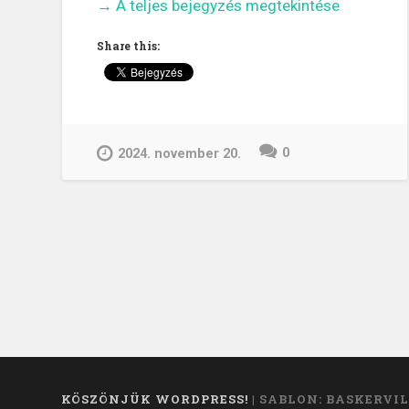
„Intelligens
→
A teljes bejegyzés megtekintése
a
Share this:
mesterséges
intelligencia?”
0
2024. november 20.
KÖSZÖNJÜK WORDPRESS!
|
SABLON: BASKERVIL