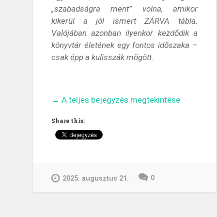
„szabadságra ment” volna, amikor
kikerül a jól ismert ZÁRVA tábla.
Valójában azonban ilyenkor kezdődik a
könyvtár életének egy fontos időszaka –
csak épp a kulisszák mögött.
„Mi
→
A teljes bejegyzés megtekintése
történik
Share this:
a
könyvtárban,
amikor
zárva
van?
0
2025. augusztus 21.
És
mit
csinálnak