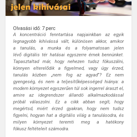
Olvasási idő:
7
perc
A koncentráció fenntartása
napjainkban az egyik
legnagyobb kihívássá vált, különösen akkor, amikor
a
tanulás
, a
munka
és a folyamatosan jelen
lévő
digitális tér
hatásai egyszerre érnek bennünket.
Tapasztaltad már, hogy
nehezen tudsz fókuszálni
,
könnyen
elterelődik a figyelmed
, vagy úgy érzed,
tanulás közben
„
nem fog az agyad
”
?
Ez nem
gyengeség, és nem a teljesítőképességed hiánya: a
modern környezet egyszerűen
túl sok ingerrel
áraszt el,
amire az
idegrendszer
állandó alkalmazkodással
próbál válaszolni.
Ez a cikk abban segít, hogy
megértsd, miért érzed gyakran, hogy
nem tudsz
figyelni
, hogyan hat
a digitális világ
a tanulásodra, és
milyen
környezet
teremti meg a
hatékony
fókusz
feltételeit számodra.