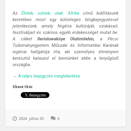
Az
Életek, színek, utak: Afrika
című kiállításunk
keretében most egy különleges blogbejegyzéssel
jelentkezünk, amely Nigéria kultúráját, szokásait,
fesztiváljait és számos egyéb érdekességet mutat be.
A cikket
Ilerioluwakiiye Olutimilehin,
a Pécsi
Tudományegyetem Műszaki és Informatikai Karának
nigériai hallgatója írta, aki személyes élményein
keresztül kalauzol el bennünket ebbe a lenyűgöző
országba.
„Az
→
A teljes bejegyzés megtekintése
afrikai
Share this:
óriás,
nigériai
kalandozások”
2024. július 25.
0