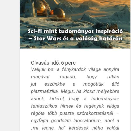
Olvasási idő:
6
perc
Valljuk be: a fénykardok világa annyira
magával ragadó, hogy ritkán
jut eszünkbe a mögöttük álló
plazmafizika. Mégis, ha kicsit mélyebbre
ásunk, kiderül, hogy a tudományos-
fantasztikus filmek és regények világa
régóta több puszta szórakoztatásnál –
egyfajta gondolati laboratórium, ahol a
„mi lenne, ha” kérdések néha valódi