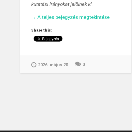
kutatási irányokat jelölnek ki.
„Sci-
→
A teljes bejegyzés megtekintése
fi
Share this:
mint
tudományos
inspiráció
–
Star
0
2026. május 20.
Wars
és
a
valóság
határán”