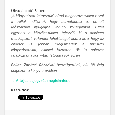
Olvasási idő:
9
perc
„A könyvtárost kérdeztük” című blogsorozatunkat azzal
a céllal indítottuk, hogy bemutassuk az elmúlt
időszakban nyugdíjba vonuló kollégáinkat. Ezzel
egyrészt a köszönetünket fejezzük ki a sokéves
munkájukért, valamint lehetőséget adunk arra, hogy az
olvasók is jobban megismerjék a búcsúzó
könyvtárosokat, akikkel biztosan ők is sokszor
találkoztak a könyvtári látogatások során.
Bolics Zsoltné Rózsával
beszélgettünk, aki
38
évig
dolgozott a könyvtárunkban.
„A
→
A teljes bejegyzés megtekintése
könyvtárost
Share this:
kérdeztük
–
interjú
Bolics
Zsoltnéval”