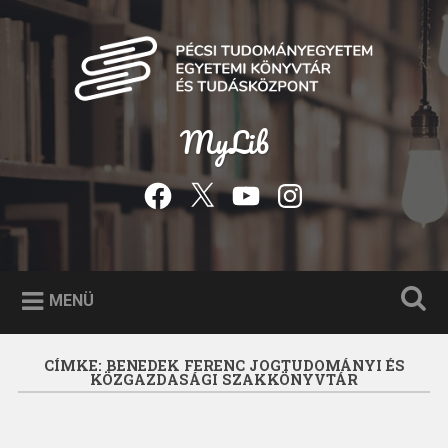
Tovább
a
Keresés
tartalomhoz
MyLib
Facebook
Twitter
YouTube
Instagram
MENÜ
CÍMKE:
BENEDEK FERENC JOGTUDOMÁNYI ÉS
KÖZGAZDASÁGI SZAKKÖNYVTÁR